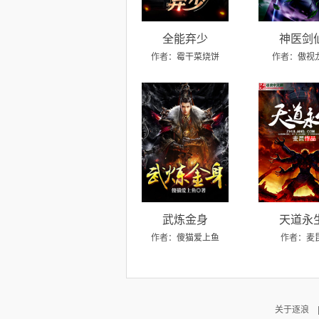
全能弃少
神医剑
作者：
霉干菜烧饼
作者：
傲视
武炼金身
天道永
作者：
傻猫爱上鱼
作者：
麦
关于逐浪