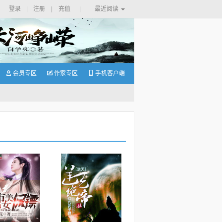
登录
|
注册
|
充值
|
最近阅读
会员专区
作家专区
手机客户端