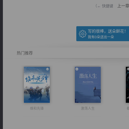
上一
（← 快捷键
写的很棒，送朵鲜花！
我有
0
朵送出一朵
逐浪小说
热门推荐
维和先锋
激荡人生