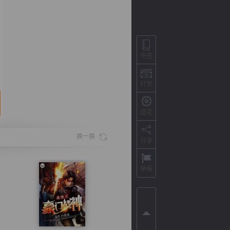
书签
打赏
送花
换一换
分享
背
字
宽
滚
举报