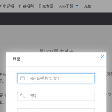
新小说吧
作者福利
作家专区
App下载
充值
逐浪小说
写作助手
第1821章 大对决
登录
小说：
绝世武神
作者：
净无痕
更新时间：2014-05-15 12:57 字数：3062
自出门迎接贵客，走到殿外，他便看到了逆尘武皇携问傲风而
。”
听闻这九大仙宫天堡区域出现了一座神秘的天台，既然这片区
..