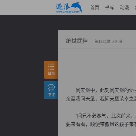
首页
书库
动漫
绝世武神
第1821章 大对决
目录
问天堡中，此刻问天堡的堡主亲
书评
亲至我问天堡，我问天堡荣幸之至
“问兄不必客气，此次前来，是
要来看看，顺便带傲风这孩子来家.