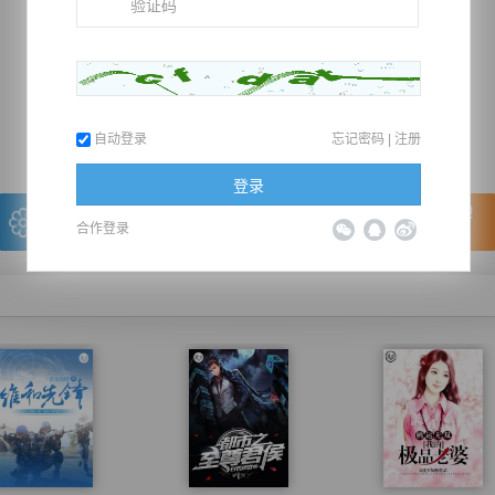
推荐在手机上阅读本书
上一章
回目录
下一章
（← 快捷键
快捷键→）
自动登录
忘记密码
|
注册
登录
写的很棒，送朵鲜花！
看的很爽，我要点赞！
合作登录
我有
0
朵送出一朵
赞20逐浪币再看下一章