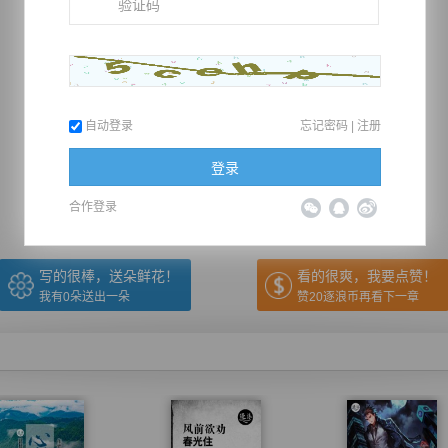
自动登录
忘记密码
|
注册
推荐在手机上阅读本书
登录
上一章
回目录
下一章
（← 快捷键
快捷键→）
合作登录
写的很棒，送朵鲜花！
看的很爽，我要点赞！
我有
0
朵送出一朵
赞20逐浪币再看下一章