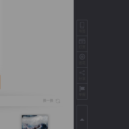
书签
打赏
送花
分享
背
字
宽
滚
举报
换一换