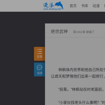
首页
书库
动漫
绝世武神
第2462章 被骗了
目录
林枫体内世界和他自己所处空
书评
让遮天和梦情他们出来一起修行
“前辈。”林枫站在时老面前，
“小家伙找老头什么事啊？”时