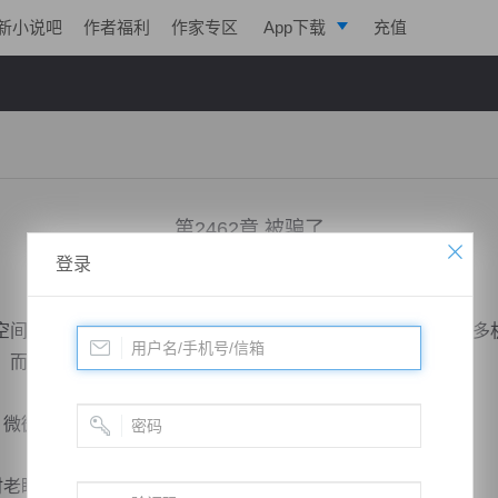
新小说吧
作者福利
作家专区
App下载
充值
逐浪小说
写作助手
第2462章 被骗了
登录
小说：
绝世武神
作者：
净无痕
更新时间：2018-08-30 13:47 字数：2932
间的时光流速是一致的，林枫在自己的世界中，开始铸就诸多
，而他自己，则找到了时老。
微微欠身，很是客气。
老眯笑着看着林枫，道。