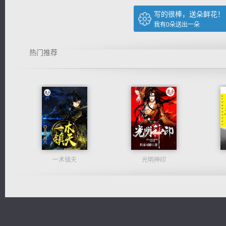
写的很棒，送朵鲜花！
我有
0
朵送出一朵
热门推荐
一术镇天
光明神印