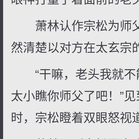
萧林认作宗松为师父
然清楚以对方在太玄宗
“干嘛，老头我就不
太小瞧你师父了吧！”
时，宗松瞪着双眼怒视