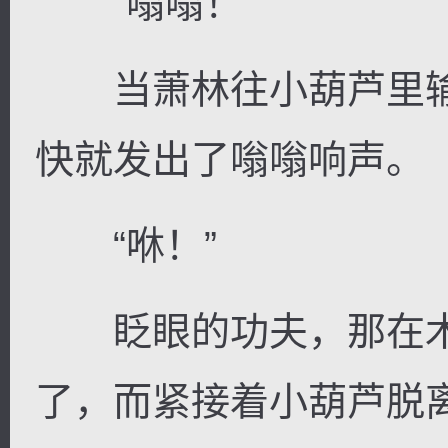
“嗡嗡！”
当萧林往小葫芦里输
快就发出了嗡嗡响声。
“咻！”
眨眼的功夫，那在木
了，而紧接着小葫芦脱