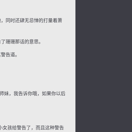
边，同时还肆无忌惮的打量着萧
白了珊珊那话的意思。
其警告道。
师妹，我告诉你哦，如果你以后
小女孩给警告了，而且这种警告
色