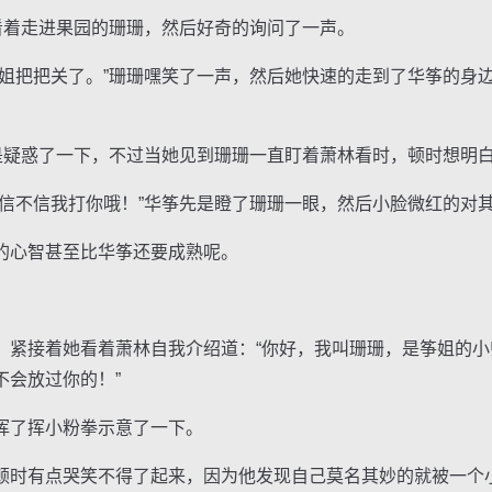
着走进果园的珊珊，然后好奇的询问了一声。
把把关了。”珊珊嘿笑了一声，然后她快速的走到了华筝的身
疑惑了一下，不过当她见到珊珊一直盯着萧林看时，顿时想明
不信我打你哦！”华筝先是瞪了珊珊一眼，然后小脸微红的对
心智甚至比华筝还要成熟呢。
接着她看着萧林自我介绍道：“你好，我叫珊珊，是筝姐的小
不会放过你的！”
了挥小粉拳示意了一下。
时有点哭笑不得了起来，因为他发现自己莫名其妙的就被一个