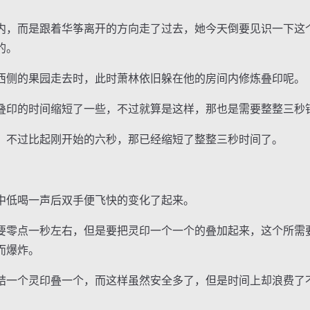
，而是跟着华筝离开的方向走了过去，她今天倒要见识一下这
的。
侧的果园走去时，此时萧林依旧躲在他的房间内修炼叠印呢。
印的时间缩短了一些，不过就算是这样，那也是需要整整三秒
不过比起刚开始的六秒，那已经缩短了整整三秒时间了。
低喝一声后双手便飞快的变化了起来。
零点一秒左右，但是要把灵印一个一个的叠加起来，这个所需
而爆炸。
一个灵印叠一个，而这样虽然安全多了，但是时间上却浪费了