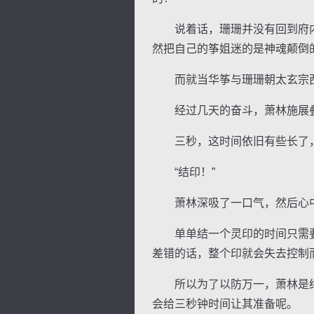
说着话，珊珊并没有回到府内
然把自己的筝姐迷的是神魂颠倒
而就当华筝与珊珊朝太玄宗西
经过几天的奋斗，萧林施展叠
三秒，这时间依旧有些长了，
“结印！”
萧林深吸了一口气，然后心中
单单结一个灵印的时间只需要
差错的话，整个印就会失去控制
所以为了以防万一，萧林是结
会给三秒钟时间让其准备呢。