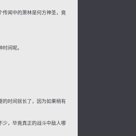
个传闻中的萧林是何方神圣，竟
钟时间呢。
要的时间就长了，因为如果稍有
不少，毕竟真正的战斗中敌人哪