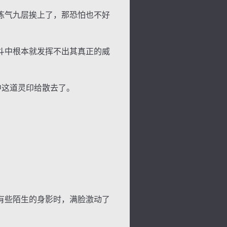
练气九层挨上了，那恐怕也不好
斗中根本就发挥不出其真正的威
中这道灵印给散去了。
。
有些陌生的身影时，满脸激动了