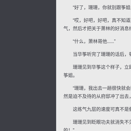
“好了，珊珊，你就别跟筝姐卖
“哎，好吧，好吧，真不知道那
气，然后才把关于萧林的好消息
“什么，萧林哥他......”
逐浪小说
当华筝听完了珊珊的话后，顿
珊珊见到华筝这个样子，立即
筝姐。
“珊珊，我出去一趟很快就会回
然是迫不及待的从府邸冲了出去
这练气九层的速度可真不是
珊珊见到眨眼功夫就消失不见的
的！”