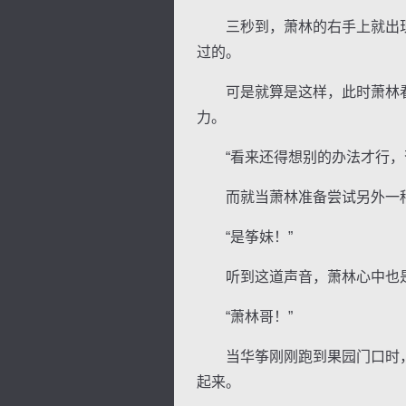
三秒到，萧林的右手上就出现
过的。
可是就算是这样，此时萧林看
力。
“看来还得想别的办法才行，否
而就当萧林准备尝试另外一种
“是筝妹！”
听到这道声音，萧林心中也是
“萧林哥！”
当华筝刚刚跑到果园门口时，
起来。