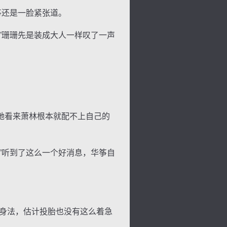
筝还是一脸紧张道。
”珊珊先是装成大人一样叹了一声
她看来萧林根本就配不上自己的
背
字
宽
滚
”听到了这么一个好消息，华筝自
身法，估计投胎也没有这么着急