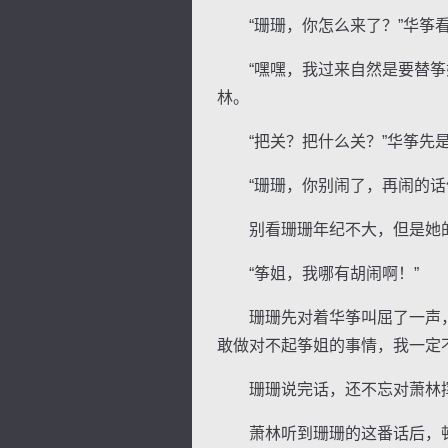
“珊珊，你怎么来了？”华筝看
“嘿嘿，我过来自然是要替筝姐
林。
“把关？把什么关？”华筝先是
“珊珊，你别闹了，再闹的话信
别看珊珊年纪不大，但是她的
“筝姐，我哪有胡闹啊！”
珊珊先对着华筝叫屈了一声，紧
敢做对不起筝姐的事情，我一定
珊珊说完话，还不忘对萧林挥
萧林听到珊珊的这番话后，顿