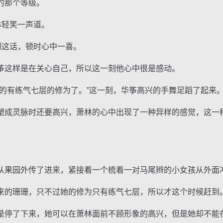
的那个等级。
轻笑一声道。
这话，顿时心中一喜。
这样是在关心自己，所以这一刻他心中很是感动。
有练气七层的修为了。”这一刻，华筝高兴的手舞足蹈了起来
成灵脉时还要高兴，萧林的心中出现了一种异样的感觉，这一
果园外传了进来，紧接着一个梳着一对马尾辫的小女孩从外面
的珊珊，只不过她的修为只有练气七层，所以才这个时候赶到
停了下来，她可以在萧林面前不顾形象的高兴，但是她却不能