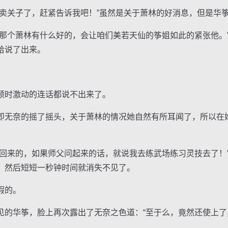
关子了，赶紧告诉我吧！”虽然是关于萧林的好消息，但是华
个萧林有什么好的，会让咱们美若天仙的筝姐如此的紧张他。
给说了出来。
时激动的连话都说不出来了。
无奈的摇了摇头，关于萧林的情况她自然有所耳闻了，所以在
来的，如果师父问起来的话，就说我去练武场练习灵技去了！
，然后短短一秒钟时间就消失不见了。
假的。
华筝，脸上再次露出了无奈之色道：“至于么，竟然还使上了