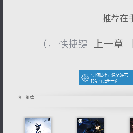
推荐在
上一章
（← 快捷键
写的很棒，送朵鲜花！
我有
0
朵送出一朵
热门推荐