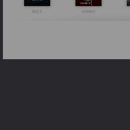
佣兵王
光明神印
无敌从不死开始
桃运无双：我的极品老婆
太古神煌
一术镇天