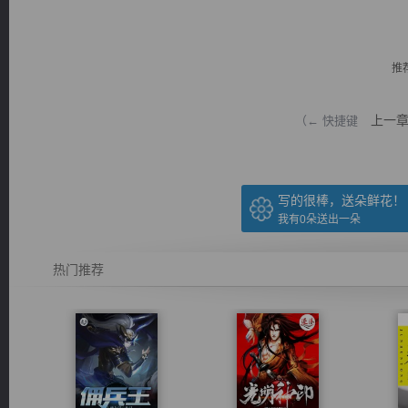
推
上一
（← 快捷键
逐浪小说
写的很棒，送朵鲜花！
我有
0
朵送出一朵
热门推荐