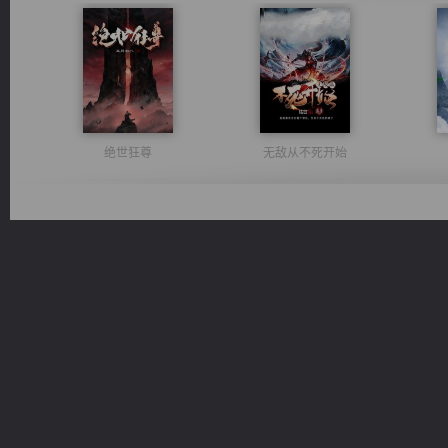
绝世狂尊
无敌从不死开始
激荡人生
豪门战神：我既王（又名战神归来不败神婿修罗战神）