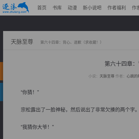
首页
书库
动漫
新小说吧
作者福利
作
天脉至尊
第六十四章：背心、道歉（求收藏！）
第六十四章：
小说：
天脉至尊
作者：
心跳的
“你猜！”
宗松露出了一脸神秘，然后说出了非常欠揍的两个字
“我猜你大爷！”