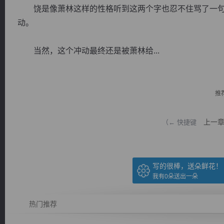
饶是像萧林这样的性格听到这两个字也忍不住骂了一句
动。
当然，这个冲动最终还是被萧林给...
逐浪小说
推
上一
（← 快捷键
写的很棒，送朵鲜花！
我有
0
朵送出一朵
热门推荐