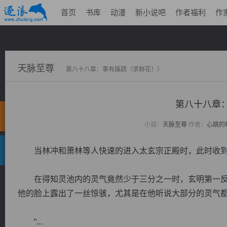
首页
书库
动漫
新小说吧
作者福利
作
天脉至尊
第八十八章：事有蹊跷（求鲜花！）
第八十八章
小说：
天脉至尊
作者：
心跳的
当林冲和萧林等人快速的进入太玄宗正殿时，此时收到
在得知灵池内的灵气竟然少于三分之一时，玄明第一反
他的脸上露出了一丝惊骇，尤其是在他听说大部分的灵气
“...