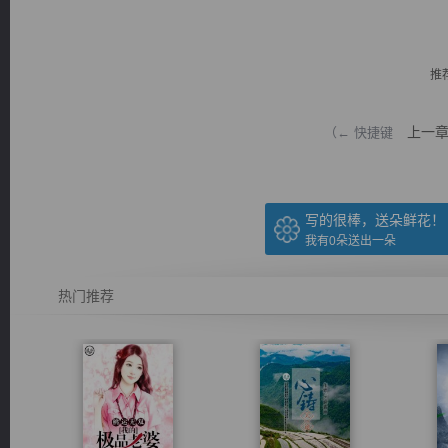
推
上一
（← 快捷键
逐浪小说
写的很棒，送朵鲜花！
我有
0
朵送出一朵
热门推荐