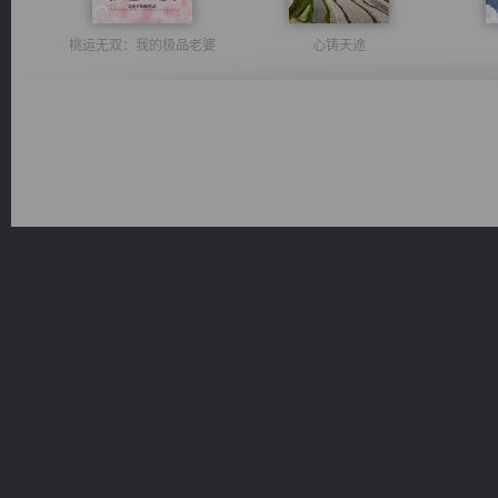
桃运无双：我的极品老婆
心铸天途
光明神印
豪门战神：我既王（又名战神归来不败神婿修罗战神）
维和先锋
都市之至尊君侯