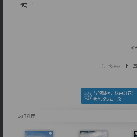
“咦！”
...
逐浪小说
推
上一
（← 快捷键
写的很棒，送朵鲜花！
我有
0
朵送出一朵
热门推荐