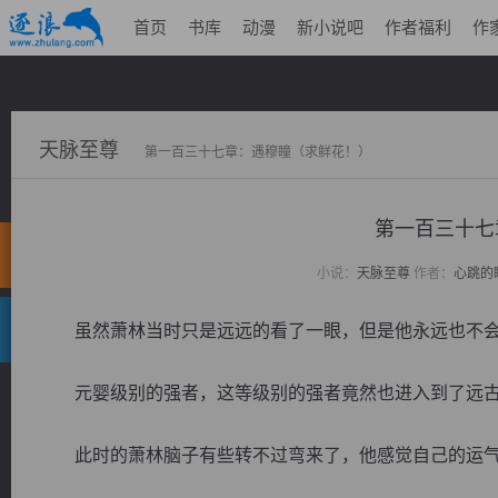
首页
书库
动漫
新小说吧
作者福利
作
天脉至尊
第一百三十七章：遇穆瞳（求鲜花！）
第一百三十七
小说：
天脉至尊
作者：
心跳的
虽然萧林当时只是远远的看了一眼，但是他永远也不会
元婴级别的强者，这等级别的强者竟然也进入到了远古
此时的萧林脑子有些转不过弯来了，他感觉自己的运气也