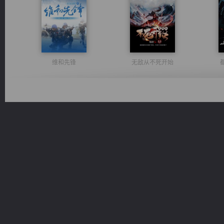
维和先锋
无敌从不死开始
豪门战神：我既王（又名战神归来不败神婿修罗战神）
诸仙天下