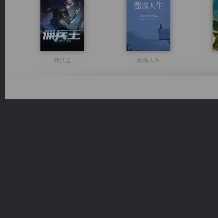
佣兵王
激荡人生
桃运无双：我的极品老婆
维和先锋