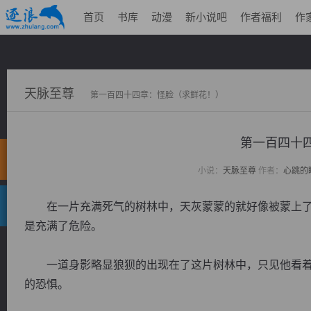
首页
书库
动漫
新小说吧
作者福利
作
天脉至尊
第一百四十四章：怪脸（求鲜花！）
第一百四十
小说：
天脉至尊
作者：
心跳的
在一片充满死气的树林中，天灰蒙蒙的就好像被蒙上了
是充满了危险。
一道身影略显狼狈的出现在了这片树林中，只见他看着
的恐惧。