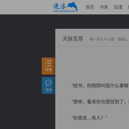
首页
书库
动漫
天脉至尊
第一百七十七章：楚婉儿
目录
“经书，你刚刚叫我什么事情？
书评
“萧林，看来你也感觉到了，刚
“你是说…有人？”