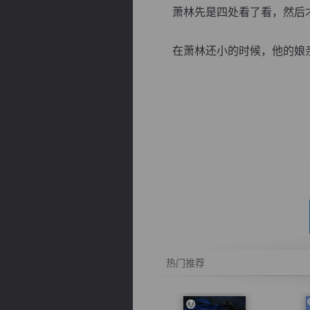
萧林先是四处看了看，然后才
在萧林还小的时候，他的娘亲为
逐浪小说
热门推荐