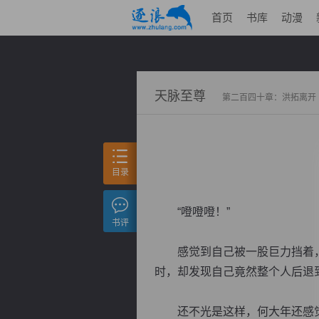
首页
书库
动漫
天脉至尊
第二百四十章：洪拓离开
目录
“噔噔噔！”
书评
感觉到自己被一股巨力挡着，
时，却发现自己竟然整个人后退
还不光是这样，何大年还感觉到