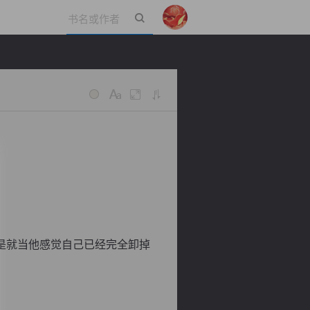
立即登录
是就当他感觉自己已经完全卸掉