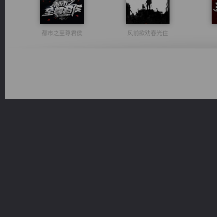
都市之至尊君侯
风前欲劝春光住
佣兵王
绝世狂尊
军魂永铸
桃运无双：我的极品老婆