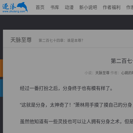
首页
书库
动漫
新小说吧
作者福利
作
天脉至尊
第二百七十四章：谁是本尊？
第二百七
小说：
天脉至尊
作者：
心跳的
经过一番打扮之后，分身终于也有模有样了。
“这就是分身，太神奇了！”萧林用手摸了摸自己的分身
虽然他知道有一些灵技也可以让人拥有分身之术，但是