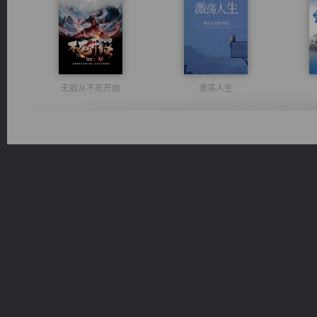
无敌从不死开始
激荡人生
豪门战神：我既王（又名战神归来不败神婿修罗战神）
桃运无双：我的极品老婆