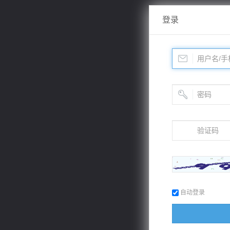
登录
自动登录