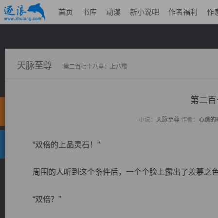
首页
书库
动漫
新小说吧
作者福利
作
天脉至尊
第二百七十八章：上八楼
第二百
小说：
天脉至尊
作者：
心跳的
“双倍的上品灵石！”
周围的人听到这个条件后，一个个脸上露出了羡慕之色
“双倍？”