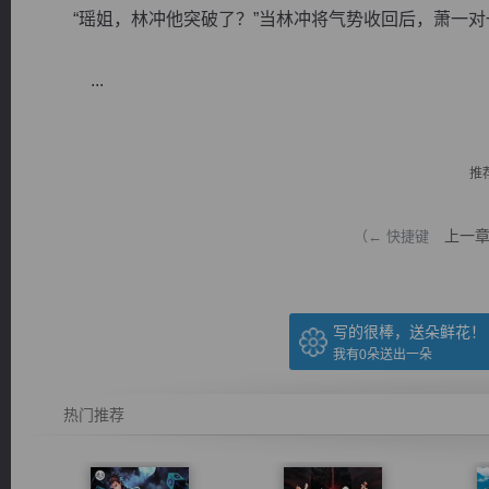
“瑶姐，林冲他突破了？”当林冲将气势收回后，萧一对
...
逐浪小说
推
上一
（← 快捷键
写的很棒，送朵鲜花！
我有
0
朵送出一朵
热门推荐