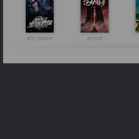
都市之至尊君侯
绝世狂尊
太古神煌
激荡人生