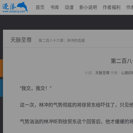
首页
书库
动漫
新小说吧
作者福利
作
天脉至尊
第二百八十六章：林冲的态度
第二百八
小说：
天脉至尊
作者：
心跳的
“我交，我交！”
这一次，林冲的气势彻底的将徐贸东给吓住了，只见他
气势汹汹的林冲听到徐贸东这个回答后，他才缓缓的将