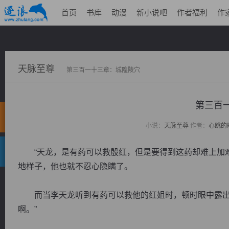
首页
书库
动漫
新小说吧
作者福利
作
天脉至尊
第三百一十三章：城隍陵穴
第三百
小说：
天脉至尊
作者：
心跳的
“天龙，是有药可以救殷红，但是要得到这药却难上加难
地样子，他也就不忍心隐瞒了。
而当李天龙听到有药可以救他的红姐时，顿时眼中露出了
啊。”