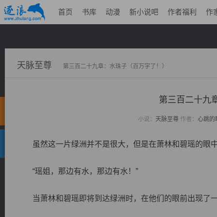
首页
书库
动漫
新小说吧
作者福利
作
天脉至尊
第三百二十九章：水珠子（百万字了！）
第三百二十九
小说：
天脉至尊
作者：
心跳的
虽然这一片绿洲并不是很大，但是在萧林和碧瑶的眼中
“瑶姐，那边有水，那边有水！”
当萧林和碧瑶即将到达绿洲时，在他们的眼前出现了一