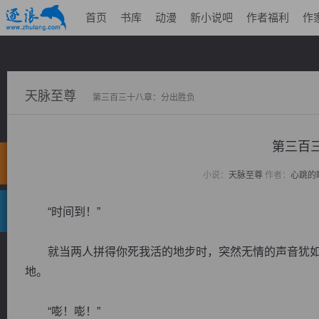
首页
书库
动漫
新小说吧
作者福利
作
天脉至尊
第三百三十八章：分出胜负
第三百
小说：
天脉至尊
作者：
心跳的
“时间到！”
就当两人拼得你死我活的地步时，突然无情的声音犹如
地。
“嘭！嘭！”