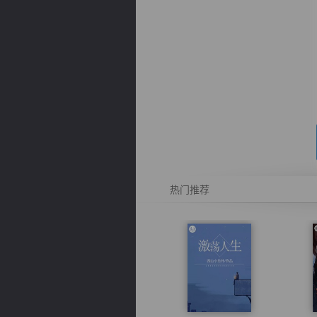
逐浪小说
热门推荐