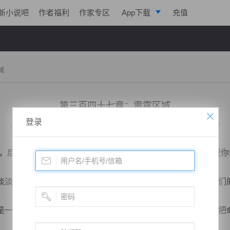
新小说吧
作者福利
作家专区
App下载
充值
逐浪小说
写作助手
域
第三百四十七章：雷霆区域
登录
小说：
天脉至尊
作者：
心跳的瞬间
更新时间：2014-09-05 16:52 字数：3057
后面还有四关，全部都顺利闯过的话就可以活着离开了，祝你
淡的声音又一次的响了起来，而活着的人听到这句话后，他们
场擂台赛后，如今却还剩下不到四千人，足足一半多的人把命.