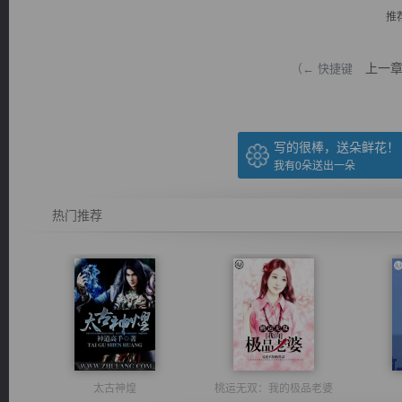
推
上一
（← 快捷键
逐浪小说
写的很棒，送朵鲜花！
我有
0
朵送出一朵
热门推荐
太古神煌
桃运无双：我的极品老婆