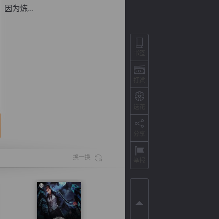
为炼...
书签
打赏
送花
分享
背
字
宽
滚
换一换
举报