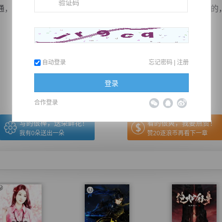
所以他想要用鲜血炼制八锁灵仙塔，那肯定不可能很轻松的，因
推荐在手机上阅读本书
自动登录
忘记密码
|
注册
上一章
回目录
下一章
（← 快捷键
快捷键→）
登录
合作登录
写的很棒，送朵鲜花！
看的很爽，我要点赞！
我有
0
朵送出一朵
赞20逐浪币再看下一章