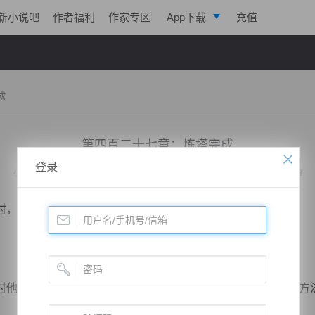
新小说吧
作者福利
作家专区
App下载
充值
逐浪小说
写作助手
成
第四百二十七章：炼塔完成
登录
小说：
天脉至尊
作者：
心跳的瞬间
更新时间：2014-10-15 16:54 字数：3043
，而这时候萧林才缓缓地睁开双眼。
他的脸色变得异常的严肃，从罗辛传给他的炼制方法看，这方