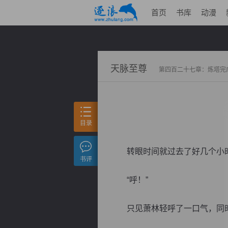
首页
书库
动漫
天脉至尊
第四百二十七章：炼塔完
目录
转眼时间就过去了好几个小时
书评
“呼！”
只见萧林轻呼了一口气，同时