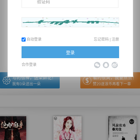
推荐在手机上阅读本书
自动登录
忘记密码
|
注册
上一章
回目录
下一章
（← 快捷键
快捷键→）
登录
合作登录
写的很棒，送朵鲜花！
看的很爽，我要点赞！
我有
0
朵送出一朵
赞20逐浪币再看下一章