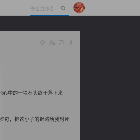
立即登录
他心中的一块石头终于落下来
罗奇，把这小子的退路给我封死