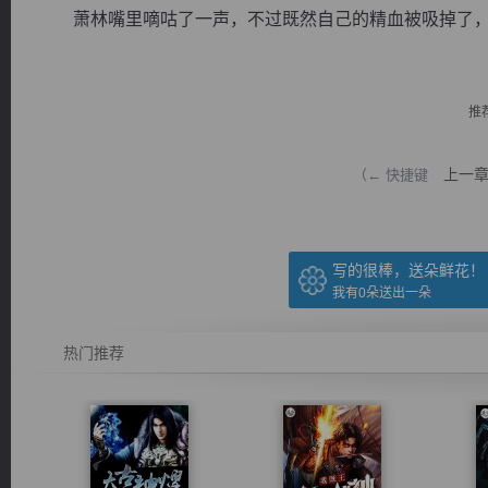
萧林嘴里嘀咕了一声，不过既然自己的精血被吸掉了，那理
推
逐浪小说
上一
（← 快捷键
写的很棒，送朵鲜花！
我有
0
朵送出一朵
热门推荐