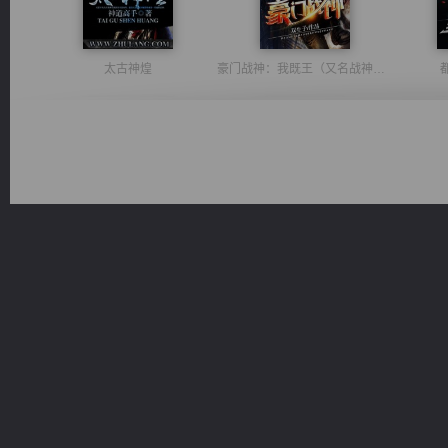
太古神煌
豪门战神：我既王（又名战神归来不败神婿修罗战神）
心铸天途
一术镇天
桃运
风前欲劝春光住
军魂永铸