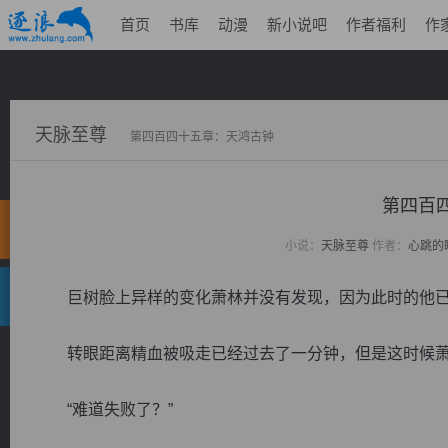
首页
书库
动漫
新小说吧
作者福利
作
天脉至尊
第四百四十五章：天鸿古钟
第四百
小说：
天脉至尊
作者：
心跳的
巨树脸上异样的变化萧林并没有发现，因为此时的他已
转眼距离精血被吸走已经过去了一分钟，但是这时候萧
“难道失败了？”