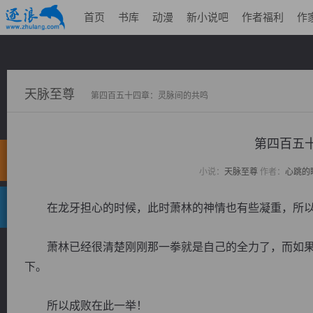
首页
书库
动漫
新小说吧
作者福利
作
天脉至尊
第四百五十四章：灵脉间的共鸣
第四百五
小说：
天脉至尊
作者：
心跳的
在龙牙担心的时候，此时萧林的神情也有些凝重，所以
萧林已经很清楚刚刚那一拳就是自己的全力了，而如果
下。
所以成败在此一举！