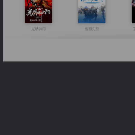
光明神印
维和先锋
激荡人生
豪门战神：我既王（又名战神归来不败神婿修罗战神）