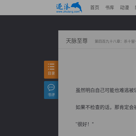
首页
书库
动漫
天脉至尊
第四百九十八章：杀十留
目录
虽然明白自己可能也难逃被惩
书评
如果不检查的话，那肯定会被
"很好！”