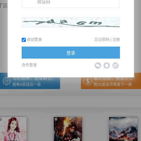
名男子的面前，然后一掌打在了...
推荐在手机上阅读本书
自动登录
忘记密码
|
注册
上一章
回目录
下一章
（← 快捷键
快捷键→）
登录
合作登录
写的很棒，送朵鲜花！
看的很爽，我要点赞！
我有
0
朵送出一朵
赞20逐浪币再看下一章