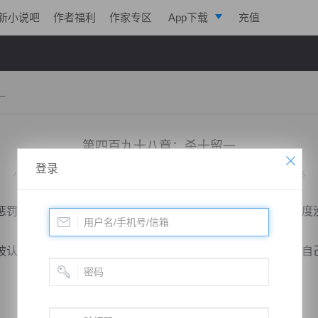
新小说吧
作者福利
作家专区
App下载
充值
逐浪小说
写作助手
一
第四百九十八章：杀十留一
登录
小说：
天脉至尊
作者：
心跳的瞬间
更新时间：2014-11-20 08:56 字数：3295
罚的命运，但是该男子还是选择被检查，万一自己的罪恶程度
认定为罪孽深重之人，所以不管怎么样，被检查或许能够让自