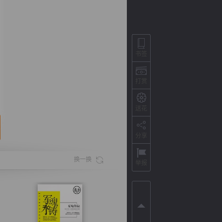
书签
打赏
送花
分享
背
字
宽
滚
换一换
举报