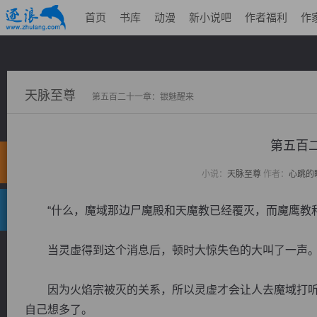
首页
书库
动漫
新小说吧
作者福利
作
天脉至尊
第五百二十一章：银魅醒来
第五百
小说：
天脉至尊
作者：
心跳的
“什么，魔域那边尸魔殿和天魔教已经覆灭，而魔鹰教和
当灵虚得到这个消息后，顿时大惊失色的大叫了一声
因为火焰宗被灭的关系，所以灵虚才会让人去魔域打听
自己想多了。