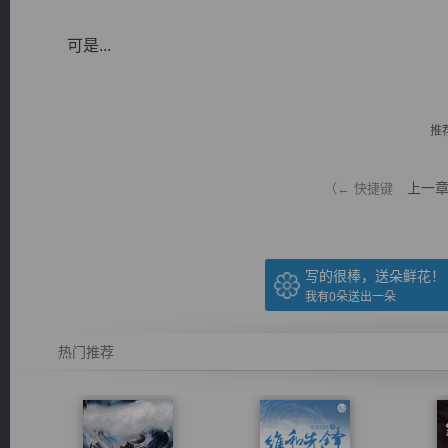
可是...
推
逐浪小说
上一
（← 快捷键
写的很棒，送朵鲜花！
我有
0
朵送出一朵
热门推荐