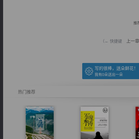
推
上一
（← 快捷键
逐浪小说
写的很棒，送朵鲜花！
我有
0
朵送出一朵
热门推荐