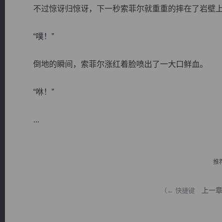
不过惊讶归惊讶，下一秒索菲尔就重重的摔在了岩壁
“噗！”
倒地的瞬间，索菲尔涨红着脸喷出了一大口鲜血。
逐浪小说
“咻！”
...
推
上一
（← 快捷键