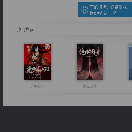
写的很棒，送朵鲜花！
我有
0
朵送出一朵
热门推荐
光明神印
绝世狂尊