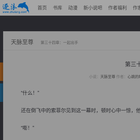
首页
书库
动漫
新小说吧
作者福利
作
天脉至尊
第三十四章：一起出手
第三
小说：
天脉至尊
作者：
心跳的
“什么！”
还在倒飞中的索菲尔见到这一幕时，顿时心中一惊，他可
“嘭！”