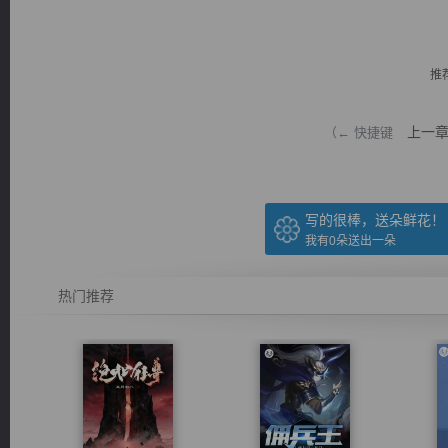
推
上一
（← 快捷键
逐浪小说
写的很棒，送朵鲜花！
我有
0
朵送出一朵
热门推荐