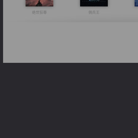
绝世狂尊
佣兵王
豪门战神：我既王（又名战神归来不败神婿修罗战神）
心铸天途
风前欲劝春光住
诸仙天下
桃运