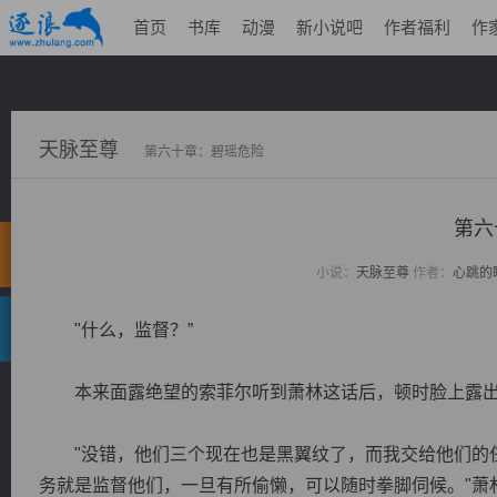
首页
书库
动漫
新小说吧
作者福利
作
天脉至尊
第六十章：碧瑶危险
第六
小说：
天脉至尊
作者：
心跳的
"什么，监督？”
本来面露绝望的索菲尔听到萧林这话后，顿时脸上露出
"没错，他们三个现在也是黑翼纹了，而我交给他们的任
务就是监督他们，一旦有所偷懒，可以随时拳脚伺候。"萧林再