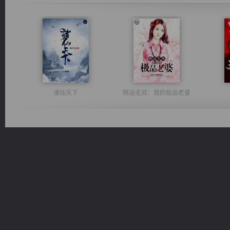
诸仙天下
桃运无双：我的极品老婆
绝世狂尊
太古神煌