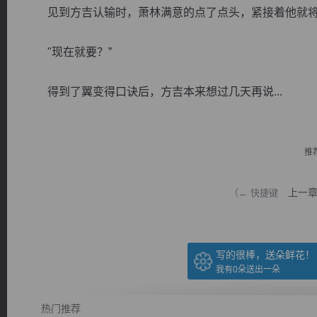
见到方吉认输时，萧林满意的点了点头，紧接着他就将
"现在就要？”
得到了翼变得口诀后，方吉本来想过几天再说...
逐浪小说
推
上一
（← 快捷键
写的很棒，送朵鲜花！
我有
0
朵送出一朵
热门推荐