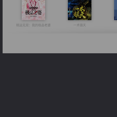
桃运无双：我的极品老婆
一术镇天
太古神煌
军魂永铸