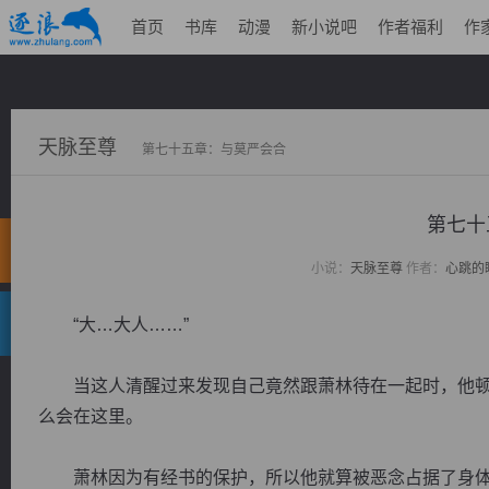
首页
书库
动漫
新小说吧
作者福利
作
天脉至尊
第七十五章：与莫严会合
第七十
小说：
天脉至尊
作者：
心跳的
“大…大人……”
当这人清醒过来发现自己竟然跟萧林待在一起时，他顿
么会在这里。
萧林因为有经书的保护，所以他就算被恶念占据了身体