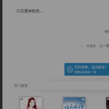
只见萧林脸色...
推
逐浪小说
上一
（← 快捷键
写的很棒，送朵鲜花！
我有
0
朵送出一朵
热门推荐