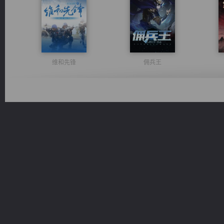
维和先锋
佣兵王
军魂永铸
风前欲劝春光住