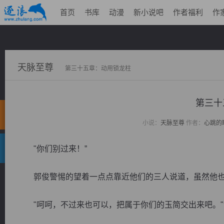
首页
书库
动漫
新小说吧
作者福利
作
天脉至尊
第三十五章：动用锁龙柱
第三十
小说：
天脉至尊
作者：
心跳的
"你们别过来！”
郭俊警惕的望着一点点靠近他们的三人说道，虽然他也
"呵呵，不过来也可以，把属于你们的玉简交出来吧。"