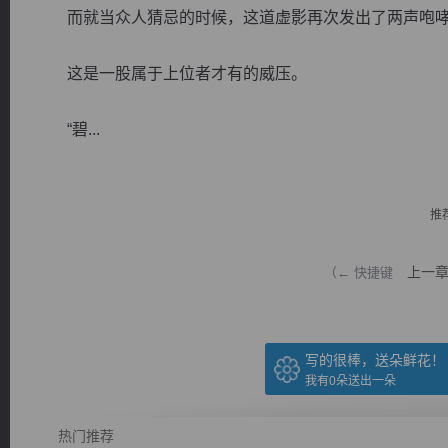
而就当众人猜忌的时候，这道虚影再次发出了两声咆哮
这是一股属于上位者才有的威压。
“碧...
逐浪小说
推
上一
（← 快捷键
写的很棒，送朵鲜花！
我有
0
朵送出一朵
热门推荐