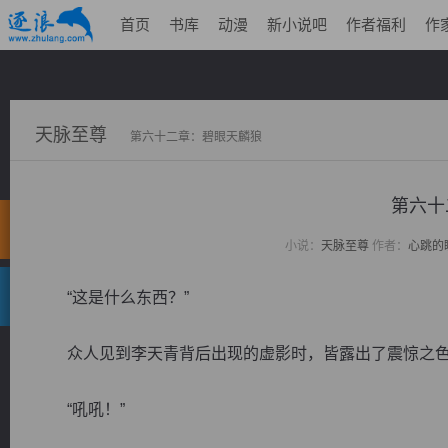
首页
书库
动漫
新小说吧
作者福利
作
天脉至尊
第六十二章：碧眼天麟狼
第六十
小说：
天脉至尊
作者：
心跳的
“这是什么东西？”
众人见到李天青背后出现的虚影时，皆露出了震惊之色
“吼吼！”