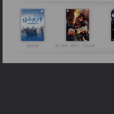
维和先锋
豪门战神：我既王（又名战神归来不败神婿修罗战神）
心铸天途
军魂永铸