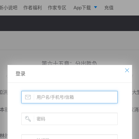
新小说吧
作者福利
作家专区
App下载
充值
逐浪小说
写作助手
第六十五章：分出胜负
登录
小说：
天脉至尊
作者：
心跳的瞬间
更新时间：2015-02-17 16:01 字数：3297
洪英拖延起来时，在城主府内，此时有三名中年男子正坐在大
就是为了在比赛中牟取暴利，所以我希望霍城主能够出面取消
的赔率是赌场自己提上去的，这与...