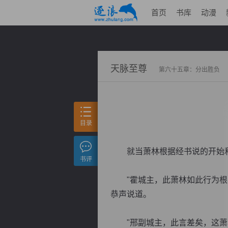
首页
书库
动漫
天脉至尊
第六十五章：分出胜负
目录
就当萧林根据经书说的开始和
书评
"霍城主，此萧林如此行为根本
恭声说道。
"邢副城主，此言差矣，这萧林