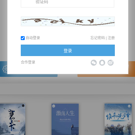
推荐在手机上阅读本书
自动登录
忘记密码
|
注册
上一章
回目录
下一章
（← 快捷键
快捷键→）
登录
合作登录
写的很棒，送朵鲜花！
看的很爽，我要点赞！
我有
0
朵送出一朵
赞20逐浪币再看下一章