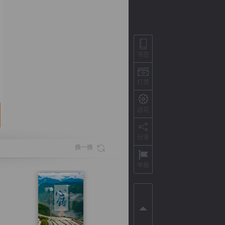
书签
打赏
送花
分享
背
字
宽
滚
换一换
举报