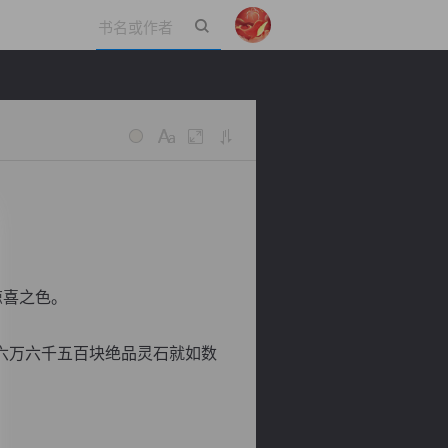
立即登录
惊喜之色。
六万六千五百块绝品灵石就如数