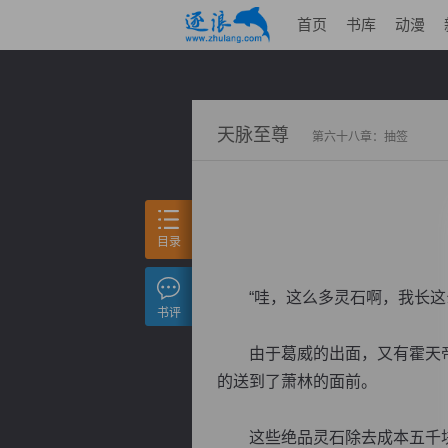
首页
书库
动漫
天脉至尊
第六十八章：抽签
目录
“哇，这么多灵石啊，我长这么
书评
由于葛威的出面，又有霍天帝
的送到了萧林的面前。
这些绝品灵石除去成本五千块的