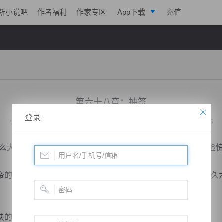
新小说吧
作者福利
作家专区
App下载
充值
逐浪小说
写作助手
第六十八章：抽签
登录
小说：
天脉至尊
作者：
心跳的瞬间
更新时间：2015-02-19 08:01 字数：3025
大还是头一次见呢！”郭俊看着眼前一大堆的灵石，顿时满脸
的命令，邢飞自然不敢对萧林的赔偿有所怠慢了，因此每多久
话，那净赚了整整六万一千...