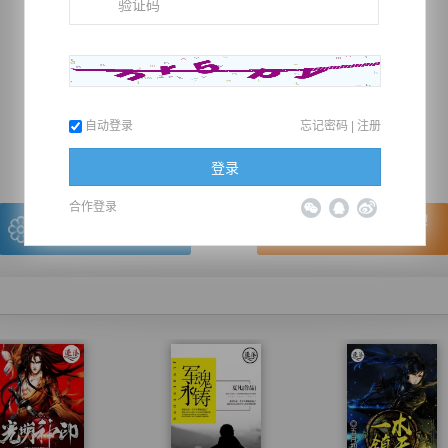
推荐在手机上阅读本书
自动登录
忘记密码
|
注册
上一章
回目录
下一章
（← 快捷键
快捷键→）
登录
合作登录
写的很棒，送朵鲜花！
看的很爽，我要点赞！
我有
0
朵送出一朵
赞20逐浪币再看下一章