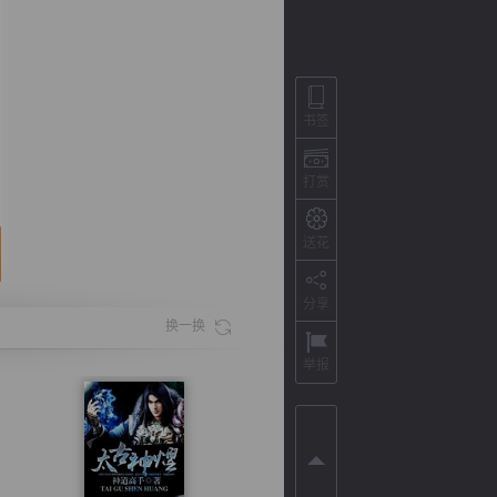
书签
打赏
送花
分享
背
字
宽
滚
换一换
举报