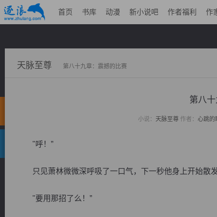
首页
书库
动漫
新小说吧
作者福利
作
天脉至尊
第八十九章：震撼的比赛
第八十
小说：
天脉至尊
作者：
心跳的
"呼！”
只见萧林微微深呼吸了一口气，下一秒他身上开始散发
"要用那招了么！”