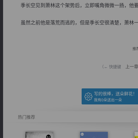
季长空见到萧林这个架势后，立即嘴角微微一扬，他要
虽然之前他是落荒而逃的，但是季长空很清楚，萧林一旦
逐浪小说
推
上一
（← 快捷键
写的很棒，送朵鲜花！
我有
0
朵送出一朵
热门推荐