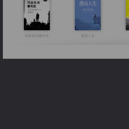
风前欲劝春光住
激荡人生
无敌从不死开始
桃运无双：我的极品老婆