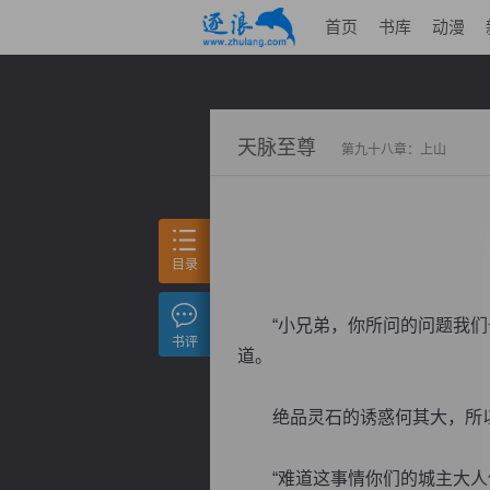
首页
书库
动漫
天脉至尊
第九十八章：上山
目录
“小兄弟，你所问的问题我们也
书评
道。
绝品灵石的诱惑何其大，所以
“难道这事情你们的城主大人他