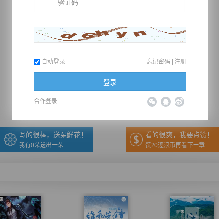
自动登录
忘记密码
|
注册
推荐在手机上阅读本书
登录
上一章
回目录
下一章
（← 快捷键
快捷键→）
合作登录
写的很棒，送朵鲜花！
看的很爽，我要点赞！
我有
0
朵送出一朵
赞20逐浪币再看下一章