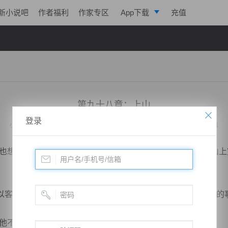
新小说吧
作者福利
作家专区
App下载
充值
逐浪小说
写作助手
第九十八章：上山
登录
小说：
天脉至尊
作者：
心跳的瞬间
更新时间：2015-03-06 08:02 字数：3021
想知道，不过很可惜，到现在为止也没有人弄清楚那太乙山上
客栈掌柜自然很想赚这笔钱了，不过很可惜，萧林想要知道的
不管么？”萧林询问道。