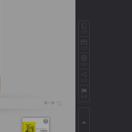
书签
打赏
送花
分享
背
字
宽
滚
举报
换一换