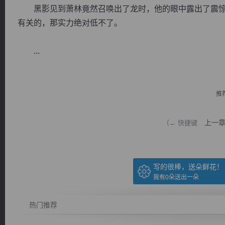
黑影见到萧林竟然召唤出了龙时，他的眼中露出了震惊
有关的，那实力绝对低不了。
...
逐浪小说
推
上一
（← 快捷键
写的很棒，送朵鲜花！
我有
0
朵送出一朵
热门推荐