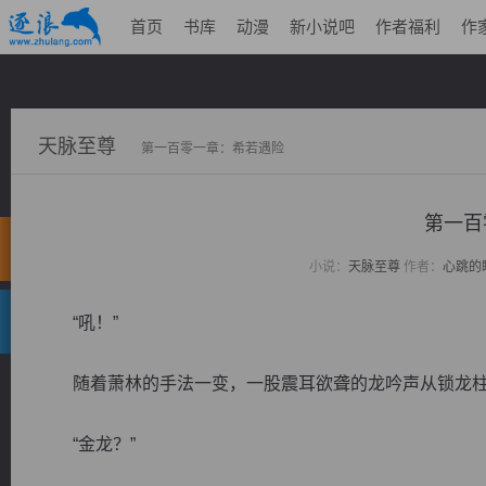
首页
书库
动漫
新小说吧
作者福利
作
天脉至尊
第一百零一章：希若遇险
第一百
小说：
天脉至尊
作者：
心跳的
“吼！”
随着萧林的手法一变，一股震耳欲聋的龙吟声从锁龙柱
“金龙？”