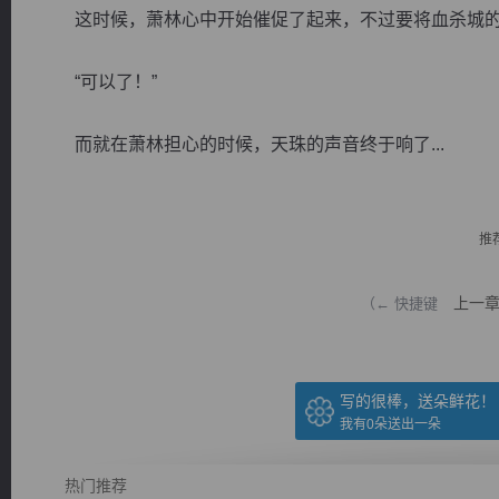
这时候，萧林心中开始催促了起来，不过要将血杀城的
“可以了！”
而就在萧林担心的时候，天珠的声音终于响了...
逐浪小说
推
上一
（← 快捷键
写的很棒，送朵鲜花！
我有
0
朵送出一朵
热门推荐