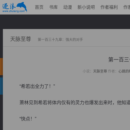
首页
书库
动漫
新小说吧
作者福利
作
天脉至尊
第一百三十九章：强大的对手
第一百三
小说：
天脉至尊
作者：
心跳的
“希若出全力了！”
萧林见到希若将体内仅有的灵力也爆发出来时，他知道
“快点！”