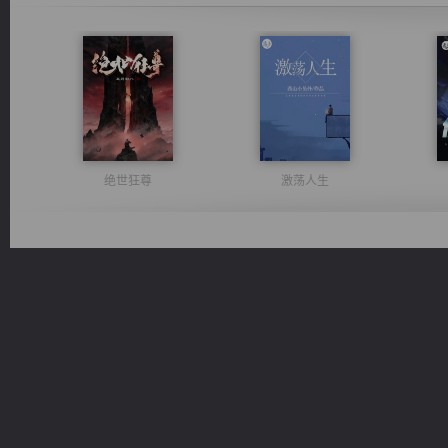
绝世狂尊
激荡人生
豪门战神：我既王（又名战神归来不败神婿修罗战神）
一术镇天