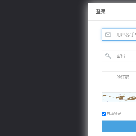
登录
自动登录