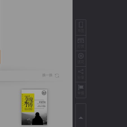
书签
打赏
送花
换一换
分享
背
字
宽
滚
举报