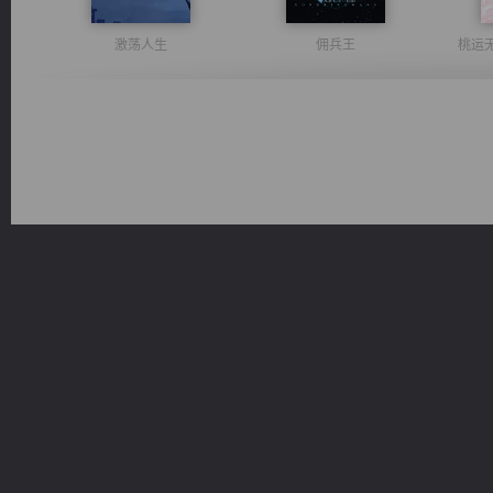
激荡人生
佣兵王
桃运
心铸天途
风前欲劝春光住
维和先锋
军魂永铸