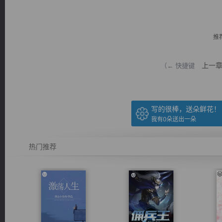
推
上一
（← 快捷键
逐浪小说
写的很棒，送朵鲜花！
我有
0
朵送出一朵
热门推荐