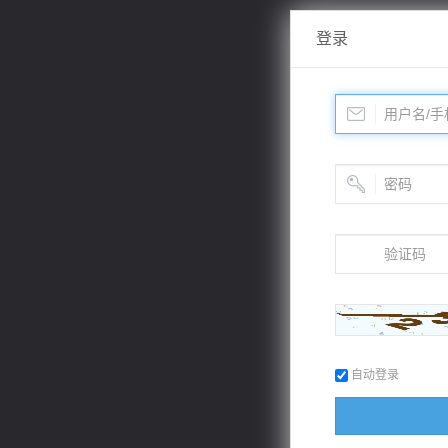
登录
自动登录