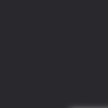
激荡人生
维和先锋