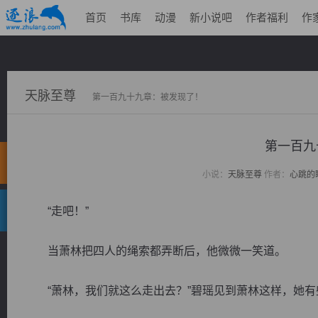
首页
书库
动漫
新小说吧
作者福利
作
天脉至尊
第一百九十九章：被发现了！
第一百九
小说：
天脉至尊
作者：
心跳的
“走吧！”
当萧林把四人的绳索都弄断后，他微微一笑道。
“萧林，我们就这么走出去？”碧瑶见到萧林这样，她有