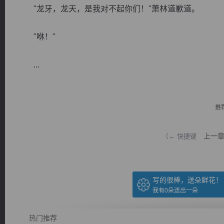
"龙牙，龙天，是我对不起你们！"萧林道歉道。
"咻！"
...
逐浪小说
推
上一
（← 快捷键
写的很棒，送朵鲜花！
我有
0
朵送出一朵
热门推荐