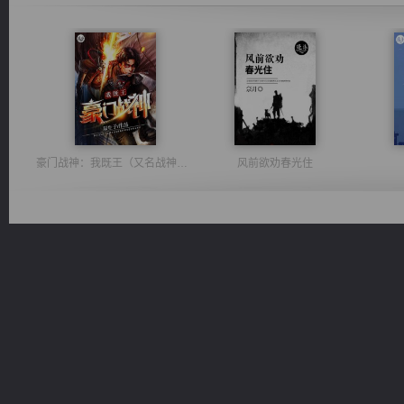
豪门战神：我既王（又名战神归来不败神婿修罗战神）
风前欲劝春光住
无敌从不死开始
绝世狂尊
桃运