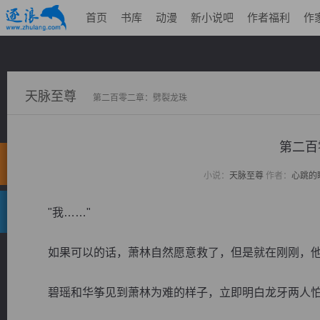
首页
书库
动漫
新小说吧
作者福利
作
天脉至尊
第二百零二章：劈裂龙珠
第二百
小说：
天脉至尊
作者：
心跳的
"我……"
如果可以的话，萧林自然愿意救了，但是就在刚刚，他
碧瑶和华筝见到萧林为难的样子，立即明白龙牙两人怕