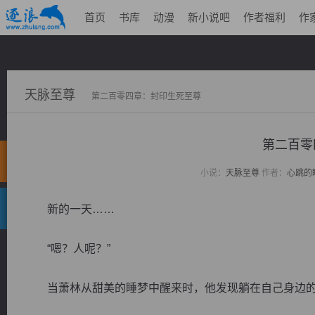
首页
书库
动漫
新小说吧
作者福利
作
天脉至尊
第二百零四章：封印生死至尊
第二百零
小说：
天脉至尊
作者：
心跳的
新的一天……
“嗯？人呢？”
当萧林从甜美的睡梦中醒来时，他发现躺在自己身边的