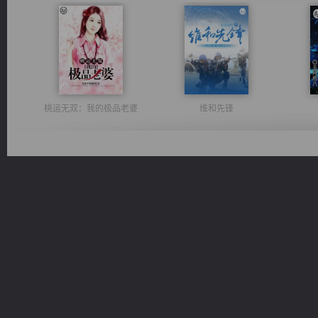
桃运无双：我的极品老婆
维和先锋
心铸天途
绝世狂尊