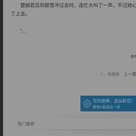
楚婉若见到姬雪冲过去时，连忙大叫了一声，不过她心
了上去。
“...
逐浪小说
推
上一
（← 快捷键
写的很棒，送朵鲜花！
我有
0
朵送出一朵
热门推荐